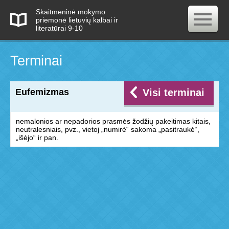
Skaitmeninė mokymo
priemonė lietuvių kalbai ir
literatūrai 9-10
Terminai
Eufemizmas
Visi terminai
nemalonios ar nepadorios prasmės žodžių pakeitimas kitais,
neutralesniais, pvz., vietoj „numirė“ sakoma „pasitraukė“,
„išėjo“ ir pan.