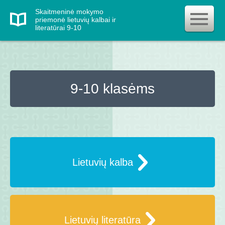
Skaitmeninė mokymo
priemonė lietuvių kalbai ir
literatūrai 9-10
9-10 klasėms
Lietuvių kalba
Lietuvių literatūra