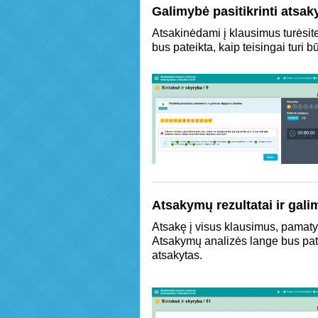
Galimybė pasitikrinti atsa
Atsakinėdami į klausimus turėsite
bus pateikta, kaip teisingai turi bū
Atsakymų rezultatai ir galim
Atsakę į visus klausimus, pamatysi
Atsakymų analizės lange bus patei
atsakytas.