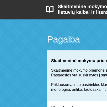
Skaitmeninė mokymo
lietuvių kalbai ir liter
Pagalba
Skaitmeninė mokymo prie
Skaitmeninė mokymo priemonė stru
Pastarosios yra suskirstytos į sm
Priklausomai nuo pasirinktos klas
morfologija, antika, tautosaka ir 