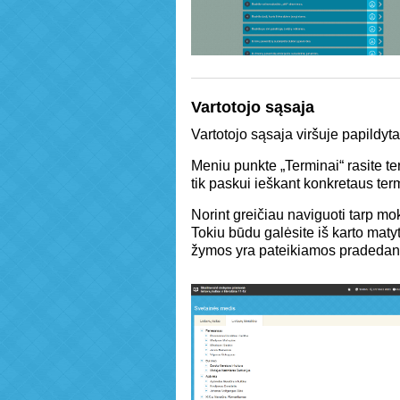
Vartotojo sąsaja
Vartotojo sąsaja viršuje papildy
Meniu punkte „Terminai“ rasite ter
tik paskui ieškant konkretaus ter
Norint greičiau naviguoti tarp m
Tokiu būdu galėsite iš karto mat
žymos yra pateikiamos pradedant