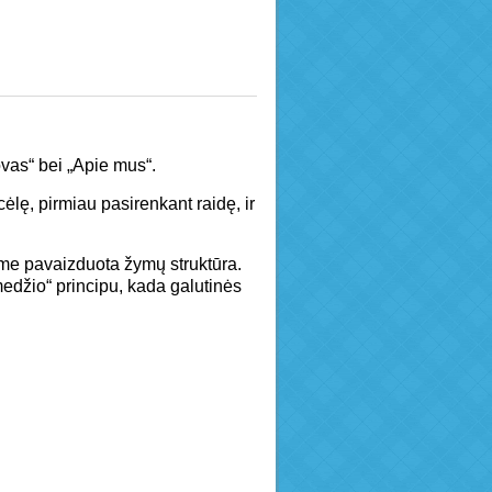
vas“ bei „Apie mus“.
cėlę, pirmiau pasirenkant raidę, ir
ame pavaizduota žymų struktūra.
edžio“ principu, kada galutinės