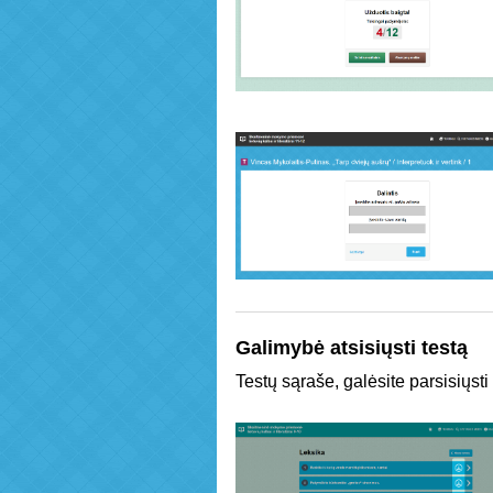
Galimybė atsisiųsti testą
Testų sąraše, galėsite parsisiųsti 