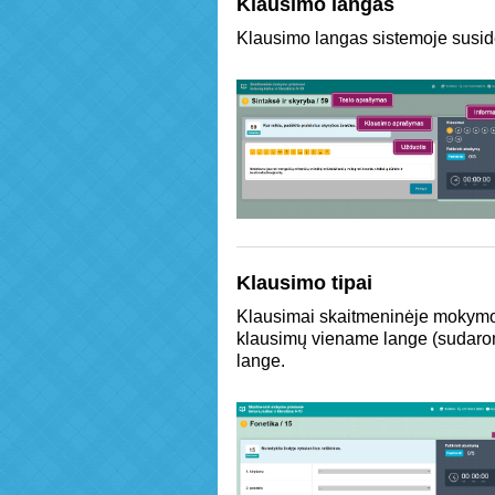
Klausimo langas
Klausimo langas sistemoje susid
Klausimo tipai
Klausimai skaitmeninėje mokymo pr
klausimų viename lange (sudarom
lange.