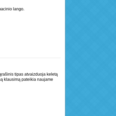
acinio lango.
rašinis tipas atvaizduoja keletą
ną klausimą pateikia naujame