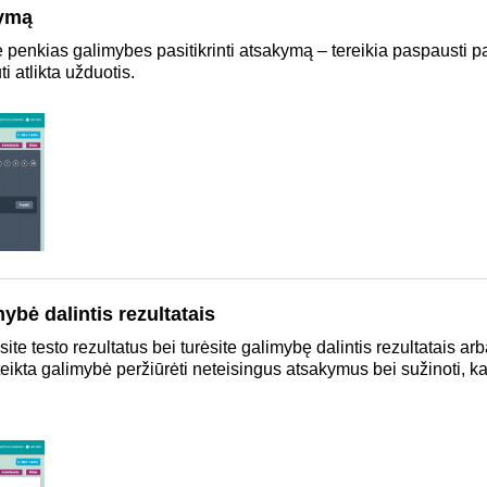
kymą
 penkias galimybes pasitikrinti atsakymą – tereikia paspausti pa
ti atlikta užduotis.
ybė dalintis rezultatais
te testo rezultatus bei turėsite galimybę dalintis rezultatais arb
kta galimybė peržiūrėti neteisingus atsakymus bei sužinoti, kaip 