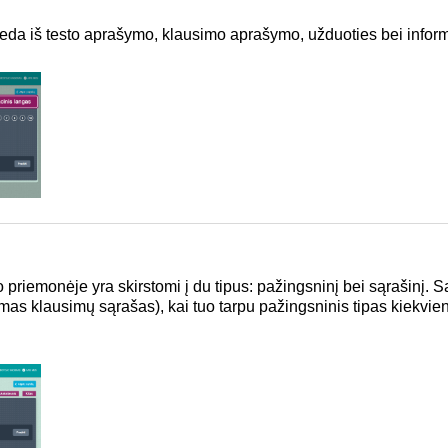
eda iš testo aprašymo, klausimo aprašymo, užduoties bei inform
iemonėje yra skirstomi į du tipus: pažingsninį bei sąrašinį. Są
as klausimų sąrašas), kai tuo tarpu pažingsninis tipas kiekvie