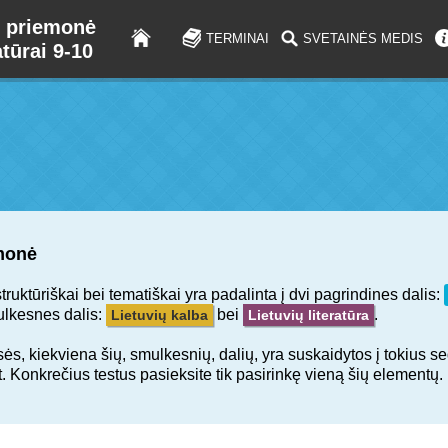
 priemonė
TERMINAI
SVETAINĖS MEDIS
atūrai 9-10
monė
ktūriškai bei tematiškai yra padalinta į dvi pagrindines dalis:
ulkesnes dalis:
bei
.
Lietuvių kalba
Lietuvių literatūra
ės, kiekviena šių, smulkesnių, dalių, yra suskaidytos į tokius s
t.t. Konkrečius testus pasieksite tik pasirinkę vieną šių elementų.