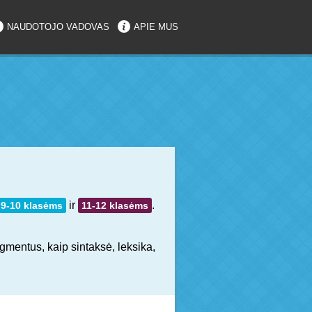
NAUDOTOJO VADOVAS
APIE MUS
ir
.
9-10 klasėms
11-12 klasėms
egmentus, kaip sintaksė, leksika,