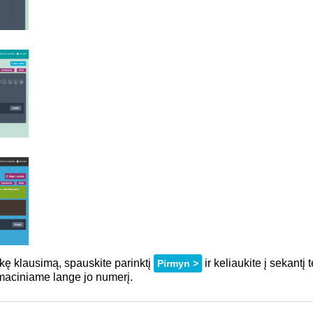
ikę klausimą, spauskite parinktį
ir keliaukite į sekantį
Pirmyn >
maciniame lange jo numerį.