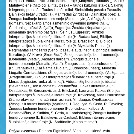
istorijos“). Viduramžiai. Juokas literatūroje (Moljeras „Tartiufas“)), Saulė
Matulevičienė (Mitologija ir tautosaka – tautos kultūros ištakos. Sakmių
ir legendų prasmės. Tautos kilmės mitai. Stebuklinių pasakų Pasaulis.
Dainiškoji lietuvių tradicija), Manfredas Žvirgždas (Dainiškoji poezija.
Žmogus tautinėje bendruomenėje (Simonaitytė „Aukštųjų Šimonių
likimas“), Nepakartojamos asmeninio gyvenimo patirtys (M. K.
Čiurlionis „Laiškai Sofijai“)), Eugenijus Žmuida (Nepakartojamos
asmeninio gyvenimo patirtys (I. Šeinius „Kuprelis“). Antikos
interpretacijos šiuolaikinėje literatūroje (H. Radauskas), Biblijos
interpretacijos šiuolaikinėje literatūroje (B. Brazdžionis). Biblijos
interpretacijos šiuolaikinėje literatūroje (V. Mykolaitis-Putinas)),
Regimantas Tamošaitis (Senoji pasaulėjauta ir etiniai principai lietuvių
literatūroje (V. Krėvė „Skerdžius“). Žmogus tautinėje bendruomenėje
(Donelaitis „Metai“, „Vasaros darbai“). Žmogus tautinėje
bendruomenėje (Žemaitė „Marti“). Žmogus tautinėje bendruomenėje
(R. Granauskas „Kai šlama ąžuolai“, „Liūdnosios upės“)), Modesta
Liugaitė-Černiauskienė (Žmogus tautinėje bendruomenėje (Vaižgantas
„Pragiedruliai“). Biblijos interpretacijos šiuolaikinėje literatūroje (I.
Meras „Lygiosios runka akimirką“). Viduramžių herojus ir jo idealai
(Sevantesas „Don Kichotas“). Viduramžiai. Juokas literatūroje ( K.
Ostrauskas, G. Beresnevičius, J. Erlickas)), Laurynas Katkus (Biblijos
interpretacijos šiuolaikinėje literatūroje (B. Krivickas)), Vida Lisauskienė
(Samprotavimo ir literatūriniai rašiniai), Mindaugas Kvietkauskas
(Žmogus ir tautos tradicija (Vydūnas, J. Degutytė, S. Geda, R. Gavelis);
Žmogus tautinėje bendruomenėje (Publicistika ir kalbos: J.
Basanavičius, V. Kudirka, S. Geda, V. Landsbergis); Žmogus tautinėje
bendruomenėje (L. Baliukevičius-Dzūkas); Biblijos interpretacijos
šiuolaikinėje literatūroje (N. Sadūnaitė „Kalba teisme“)
Dalyko ekspertai
/ Dainora Eigminienė, Vida Lisauskienė, Asta