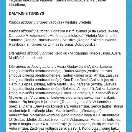
Projekto moksliniai vadovai
/ Darius Kuolys, Aušra Martišiūtė-
Linartienė,
DALYKINIS TURINYS
Kalbos užduočių grupės vadovas
/ Kęstutis Bredelis
Kalbos užduočių autoriai
/ Fonetika ir kirčiavimas (Asta Leskauskaitė,
Danguolė Mikulėnienė), „Morfologija ir leksika“ (Violeta Meiliūnaitė),
Sintaksė (Regina Rinkauskienė), Stilistika (Regina Koženiauskienė),
Rašybos ir sintaksės kartojimas (Bronius Dobrovolskis)
Literatūros užduočių grupės vadovai
/ Mindaugas Kvietkauskas, Aušra
Martišiūtė-Linartienė,
Literatūros užduočių autoriai
/ Aušra Gudavičiūtė (Antika. Laisvas
žmogus piliečių bendruomenėje), Darius Kuolys (Antika. Laisvas
žmogus piliečių bendruomenėje, Tautos kilmės mitai. Antika. Laisvas
žmogus piliečių bendruomenėje), Ona Daukšienė (Antika ir jos mitai.
Herojinis epas. Biblija), Aušra Martišiūtė-Linartienė (Antika. Laisvas
žmogus piliečių bendruomenėje (Sofoklis „Antigonė“). Antika. Laisvas
žmogus piliečių bendruomenėje (Odės – Horacijus, S. Stanevičius, A.
Mickevičius). Viduramžiai. Lietuvos viduramžių savitumas (laiškai).
Viduramžių herojus ir jo idealai („Rolando giesmė“). Viduramžių
poezija (Dantė „Dieviškoji komedija“). Viduramžiai. Senoji tautos istorija
modernioje literatūroje (Just. Marcinkevičius „Mindaugas“).
Viduramžiai. Moralinės kolizijos, gėrio ir blogio kova XX a. literatūroje
(J. Grušas „Meilė, džiazas ir velnias“). Viduramžiai. Moralinės kolizijos,
gėrio ir blogio kova XX a. literatūroje (V. Goldingas „Musių valdovas“).
Viduramžiai. Žaidimas kultūros ženklais (S. T. Kondrotas „Įvairių laikų