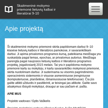
Skaitmeninė mokymo
priemonė lietuvių kalbai ir
literatūrai 9-10
Apie projektą
Ši skaitmeninė mokymo priemonė skirta papildomam darbui 9–10
klasėse lietuvių kalbos ir literatūros pamokose, ir savarankiškam
darbui. Ji apima privalomos programos kursą, pateikiama medžiaga yra
suskaidyta pagal temas, epochas, ar privalomus autorius. Medžiaga
parengta pagal naujosios lietuvių kalbos ir literatūros programos
projektą, įsigaliosiantį 2015 metais. Tai yra ir papildoma mokymo
priemonė kartu su mokytoju, ir kartu savarankiško mokymosi priemonė,
skirta nuotoliniam darbui. Ji suderinama su visomis pagrindinėmis
operacinėmis sistemomis ir visuose asmeniniuose įrenginiuose
(kompiuteriuose, planšetėse, išmaniuosiuose telefonuose). Čia jūs
galite atlikti užduotis ir pasitikrinti, ar teisingai jas atlikote. Galite savo
atsakymus išsiųsti mokytojui, draugui ar sau pačiam el. paštu.
APIE MUS
Projekto vadovas
/ Gytis Vaškelis