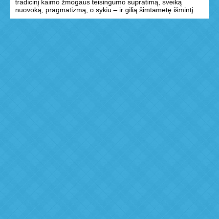
tradicinį kaimo žmogaus teisingumo supratimą, sveiką
nuovoką, pragmatizmą, o sykiu – ir gilią šimtametę išmintį.