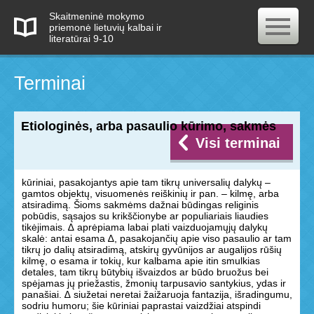
Skaitmeninė mokymo
priemonė lietuvių kalbai ir
literatūrai 9-10
Terminai
Etiologinės, arba pasaulio kūrimo, sakmės
Visi terminai
kūriniai, pasakojantys apie tam tikrų universalių dalykų –
gamtos objektų, visuomenės reiškinių ir pan. – kilmę, arba
atsiradimą. Šioms sakmėms dažnai būdingas religinis
pobūdis, sąsajos su krikščionybe ar populiariais liaudies
tikėjimais. ∆ aprėpiama labai plati vaizduojamųjų dalykų
skalė: antai esama ∆, pasakojančių apie viso pasaulio ar tam
tikrų jo dalių atsiradimą, atskirų gyvūnijos ar augalijos rūšių
kilmę, o esama ir tokių, kur kalbama apie itin smulkias
detales, tam tikrų būtybių išvaizdos ar būdo bruožus bei
spėjamas jų priežastis, žmonių tarpusavio santykius, ydas ir
panašiai. ∆ siužetai neretai žaižaruoja fantazija, išradingumu,
sodriu humoru; šie kūriniai paprastai vaizdžiai atspindi