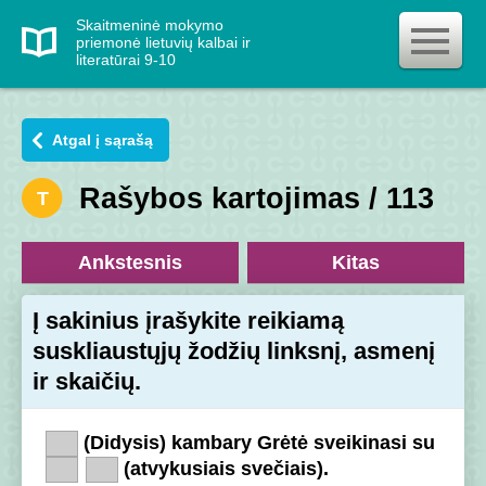
Skaitmeninė mokymo
priemonė lietuvių kalbai ir
literatūrai 9-10
Atgal į sąrašą
Rašybos kartojimas / 113
T
Ankstesnis
Kitas
Į sakinius įrašykite reikiamą
suskliaustųjų žodžių linksnį, asmenį
ir skaičių.
(Didysis) kambary Grėtė sveikinasi su
(atvykusiais svečiais).