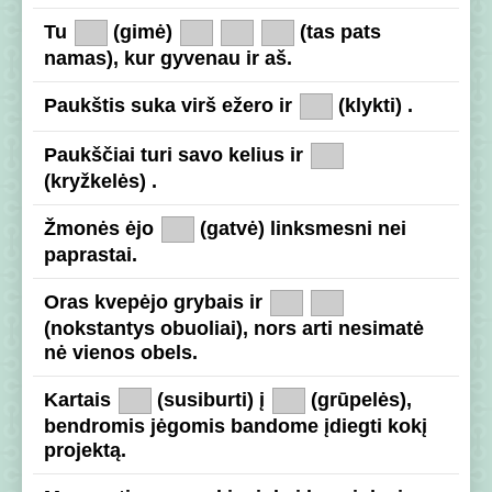
Tu
(gimė)
(tas pats
namas), kur gyvenau ir aš.
Paukštis suka virš ežero ir
(klykti) .
Paukščiai turi savo kelius ir
(kryžkelės) .
Žmonės ėjo
(gatvė) linksmesni nei
paprastai.
Oras kvepėjo grybais ir
(nokstantys obuoliai), nors arti nesimatė
nė vienos obels.
Kartais
(susiburti) į
(grūpelės),
bendromis jėgomis bandome įdiegti kokį
projektą.