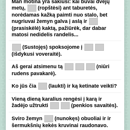
Man motina yra sakiusi: kai buvai dvejų
metų,
(ropštėsi) ant taburetės,
norėdamas kažką paimti nuo stalo, bet
nugriuvai žemyn galva į aslą ir
(prasiskėlė) kaktą, pažiūrėk, dar dabar
matosi nedidelis randelis...
(Sustojęs) spoksojome į
(išdykusi voveraitė).
Aš gerai atsimenu tą
(niūri
rudens pavakarė).
Ko jūs čia
(laukti) ir ką ketinate veikti?
Vieną dieną karalius rengėsi į karą ir
žadėjo užtrukti
(penkios savaitės).
Sviro žemyn
(nunokęs) obuoliai ir ir
šermukšnių kekės kruvinai raudonavo.