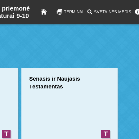
 priemonė
TERMINAI
SVETAINĖS MEDIS
atūrai 9-10
Senasis ir Naujasis
Testamentas
T
T