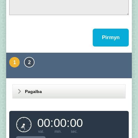
Pirmyn
1
2
Pagalba
00
:
00
:
00
val.
min.
sec.