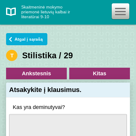
Skaitmeninė mokymo
priemonė lietuvių kalbai ir
literatūrai 9-10
Atgal į sąrašą
Stilistika / 29
T
Ankstesnis
Kitas
Atsakykite į klausimus.
Kas yra deminutyvai?