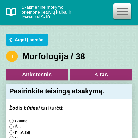
Skaitmeninė mokymo
priemonė lietuvių kalbai ir
literatūrai 9-10
Atgal į sąrašą
Morfologija / 38
T
Ankstesnis
Kitas
Pasirinkite teisingą atsakymą.
Žodis
būtinai
turi turėti:
Galūnę
Šaknį
Priešdėlį