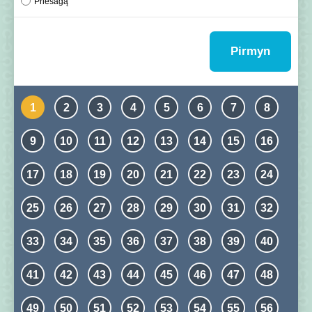
Priesagą
Pirmyn
1
2
3
4
5
6
7
8
9
10
11
12
13
14
15
16
17
18
19
20
21
22
23
24
25
26
27
28
29
30
31
32
33
34
35
36
37
38
39
40
41
42
43
44
45
46
47
48
49
50
51
52
53
54
55
56