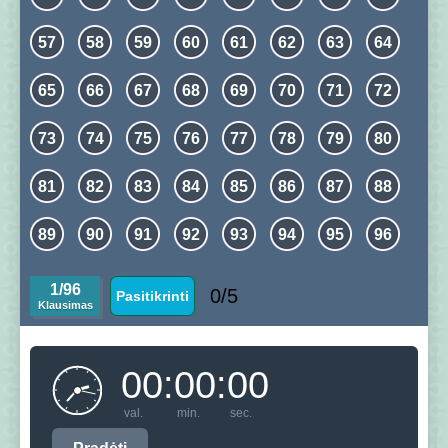
57
58
59
60
61
62
63
64
65
66
67
68
69
70
71
72
73
74
75
76
77
78
79
80
81
82
83
84
85
86
87
88
89
90
91
92
93
94
95
96
1
/96
0
/
5
Pasitikrinti
Klausimas
00
:
00
:
00
val.
min.
sec.