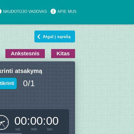
NAUDOTOJO VADOVAS
APIE MUS
Atgal į sąrašą
Ankstesnis
Kitas
krinti atsakymą
0
/
1
tikrinti
00
:
00
:
00
val.
min.
sec.