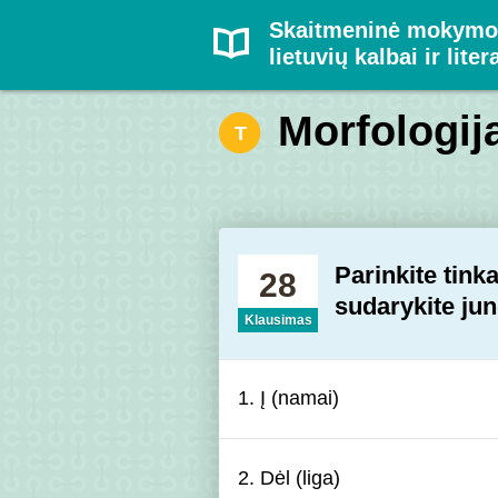
Skaitmeninė mokymo
lietuvių kalbai ir liter
Morfologija
T
Parinkite tink
28
sudarykite jun
Klausimas
1. Į (namai)
2. Dėl (liga)