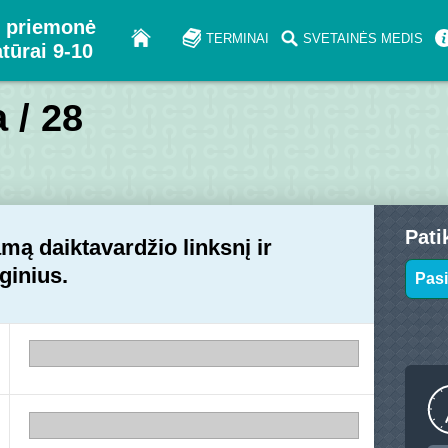
 priemonė
TERMINAI
SVETAINĖS MEDIS
atūrai 9-10
 / 28
Pati
amą daiktavardžio linksnį ir
ginius.
Pasi