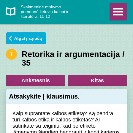
Skaitmeninė mokymo
priemonė lietuvių kalbai ir
literatūrai 11-12
Atgal į sąrašą
Retorika ir argumentacija /
T
35
Ankstesnis
Kitas
Atsakykite Į klausimus.
Kaip suprantate kalbos etiketą? Ką bendra
turi kalbos etika ir kalbos etiketas? Ar
sutinkate su teiginiu, kad be etiketo
išmanymo šiandien bendrauti ir kopti karjeros