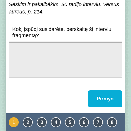
Sėskim ir pakalbėkim. 30 radijo interviu. Versus
aureus, p. 214.
Kokį įspūdį susidarėte, perskaitę šį interviu
fragmentą?
Pirmyn
1
2
3
4
5
6
7
8