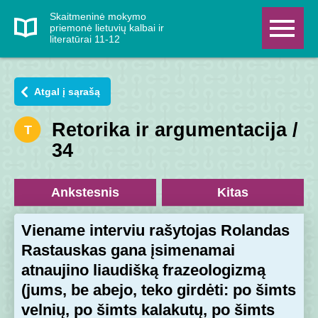
Skaitmeninė mokymo
priemonė lietuvių kalbai ir
literatūrai 11-12
Atgal į sąrašą
Retorika ir argumentacija /
T
34
Ankstesnis
Kitas
Viename interviu rašytojas Rolandas
Rastauskas gana įsimenamai
atnaujino liaudišką frazeologizmą
(jums, be abejo, teko girdėti: po šimts
velnių, po šimts kalakutų, po šimts