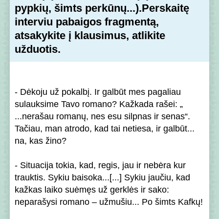
pypkių, šimts perkūnų...).Perskaitę
interviu pabaigos fragmentą,
atsakykite į klausimus, atlikite
užduotis.
- Dėkoju už pokalbį. Ir galbūt mes pagaliau
sulauksime Tavo romano? Kažkada rašei: „
...nerašau romanų, nes esu silpnas ir senas“.
Tačiau, man atrodo, kad tai netiesa, ir galbūt...
na, kas žino?
- Situacija tokia, kad, regis, jau ir nebėra kur
trauktis. Sykiu baisoka...[...] Sykiu jaučiu, kad
kažkas laiko suėmęs už gerklės ir sako:
neparašysi romano – užmušiu... Po šimts Kafkų!