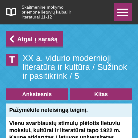
Skaitmeninė mokymo
priemonė lietuvių kalbai ir
literatūrai 11-12
Atgal į sąrašą
XX a. vidurio modernioji
T
literatūra ir kultūra / Sužinok
ir pasitikrink / 5
Ankstesnis
Kitas
Pažymėkite neteisingą teiginį.
Vienu svarbiausių stimulų plėtotis lietuvių
mokslui, kultūrai ir literatūrai tapo 1922 m.
Kaune atidarytas Lietuvos universitetas