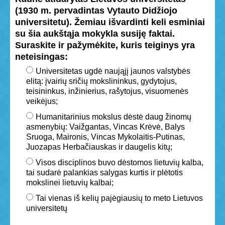
(1930 m. pervadintas Vytauto Didžiojo
universitetu). Žemiau išvardinti keli esminiai
su šia aukštąja mokykla susiję faktai.
Suraskite ir pažymėkite, kuris teiginys yra
neteisingas:
Universitetas ugdė naująjį jaunos valstybės
elitą: įvairių sričių mokslininkus, gydytojus,
teisininkus, inžinierius, rašytojus, visuomenės
veikėjus;
Humanitarinius mokslus dėstė daug žinomų
asmenybių: Vaižgantas, Vincas Krėvė, Balys
Sruoga, Maironis, Vincas Mykolaitis-Putinas,
Juozapas Herbačiauskas ir daugelis kitų;
Visos disciplinos buvo dėstomos lietuvių kalba,
tai sudarė palankias salygas kurtis ir plėtotis
mokslinei lietuvių kalbai;
Tai vienas iš kelių pajėgiausių to meto Lietuvos
universitetų