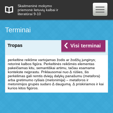
Skaitmeninė mokymo
priemonė lietuvių kalbai ir
literatūrai 9-10
Terminai
Tropas
Visi terminai
perkeltine reikšme vartojamas žodis ar žodžių junginys;
retorinė kalbos figūra. Perkeltinės reikšmės elementas
pakeičiamas kitu, semantiškai artimu, tačiau esamame
kontekste neįprastu. Priklausomai nuo ∆ rūšies, šis
perkėlimas gali remtis dviejų dalykų panašumu (metafora)
arba gretimumo ryšiais (metonimija) – metaforos ir
metonimijos grupės sudaro ∆ daugumą. ∆ priskiriamos ir kai
kurios kitos figūros.