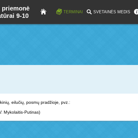
 priemonė
TERMINAI
SVETAINĖS MEDIS
atūrai 9-10
kinių, eilučių, posmų pradžioje, pvz.:
V. Mykolaitis-Putinas)