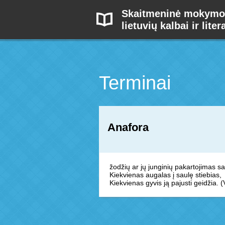
Skaitmeninė mokymo
lietuvių kalbai ir liter
Terminai
Anafora
žodžių ar jų junginių pakartojimas sa
Kiekvienas augalas į saulę stiebias,
Kiekvienas gyvis ją pajusti geidžia. (