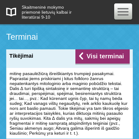
Skaitmeninė mokymo
priemonė lietuvių kalbai ir
literatūrai 9-10
Terminai
Tikėjimai
Visi terminai
mitinę pasaulėžiūrą išreiškiantys trumpieji pasakymai.
Paprastai jiems priskiriami į kitus folkloro žanrus
nepatenkantys mitologinio arba maginio pobūdžio tekstai.
Dalis ∆ turi tipišką sintaksinę ir semantinę struktūrą – tai
draudimai, perspėjimai, spėjimai, besiremiantys struktūra
jei... tai..., pvz.: Kad kūrenant ugnis čyp, tai tų namų bėda
sudeg; Kad vanags vištų negaudytų, reik ark­lio kaukuolę kur
nors ant baslio pamauti. Tokie tikėjimai yra tam tikros elgesio
ar interpretacijos taisyklės, kurias diktuoja mitinių pasaulio
ryšių suvokimas. Kita ∆ dalis yra mitų, sakmių bei apeigų
fragmentai ir mitinę sampratą atspindintys teiginiai (pvz.,
Seniau akmenys augo; Aitvarą galima išperinti iš gaidžio
kiaušinio; Perkūnų yra keturi ir t. t.).