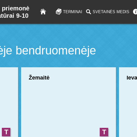
 priemonė
TERMINAI
SVETAINĖS MEDIS
atūrai 9-10
ėje bendruomenėje
Žemaitė
Iev
T
T