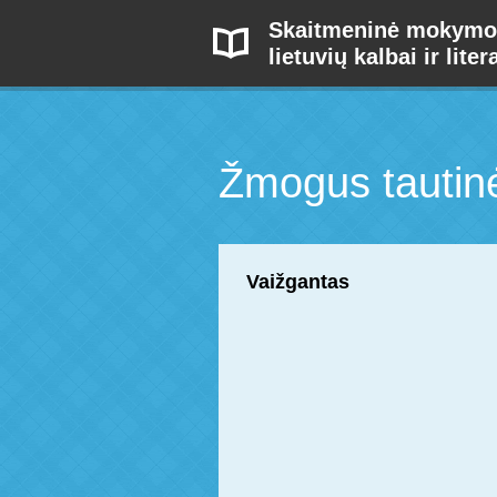
Skaitmeninė mokymo
lietuvių kalbai ir liter
Žmogus tautin
Vaižgantas