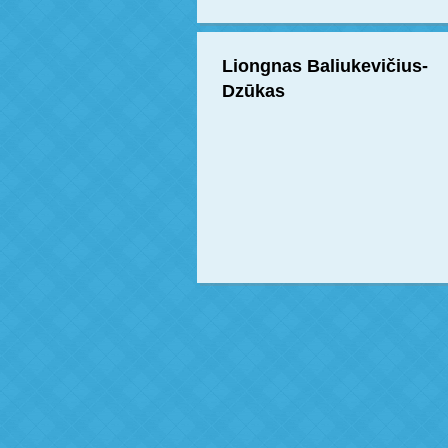
Liongnas Baliukevičius-
Dzūkas