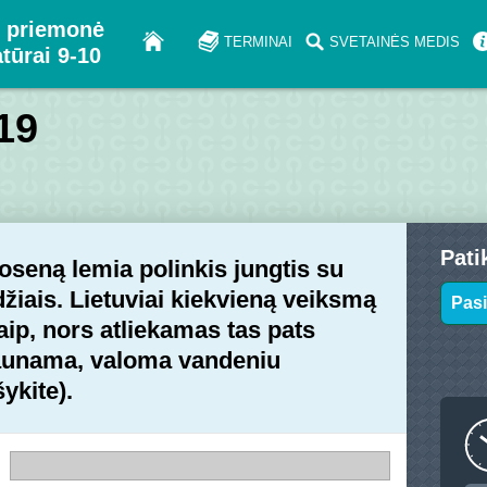
 priemonė
TERMINAI
SVETAINĖS MEDIS
atūrai 9-10
 19
Pati
oseną lemia polinkis jungtis su
džiais. Lietuviai kiekvieną veiksmą
Pasi
taip, nors atliekamas tas pats
launama, valoma vandeniu
ykite).