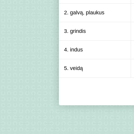
2. galvą, plaukus
3. grindis
4. indus
5. veidą