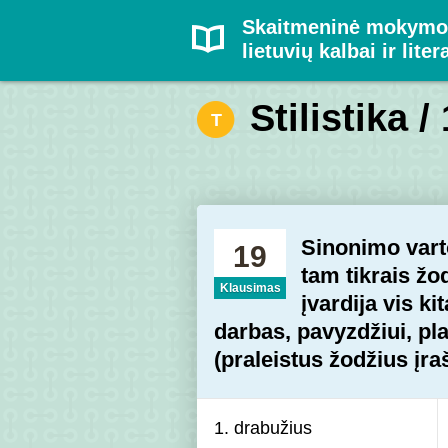
Skaitmeninė mokymo
lietuvių kalbai ir liter
Stilistika /
T
Sinonimo vart
19
tam tikrais žo
Klausimas
įvardija vis ki
darbas, pavyzdžiui, p
(praleistus žodžius įraš
1. drabužius