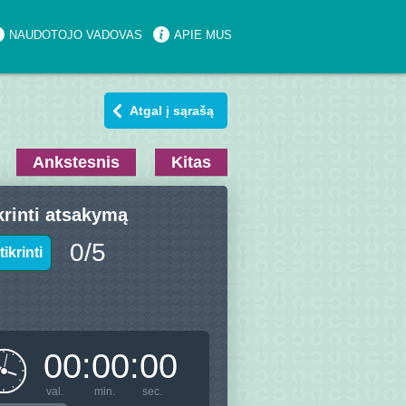
NAUDOTOJO VADOVAS
APIE MUS
Atgal į sąrašą
Ankstesnis
Kitas
krinti atsakymą
0
/
5
tikrinti
00
:
00
:
00
val.
min.
sec.