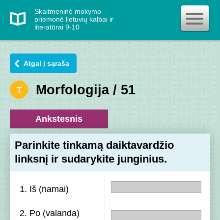
Skaitmeninė mokymo
priemonė lietuvių kalbai ir
literatūrai 9-10
Atgal į sąrašą
Morfologija / 51
T
Ankstesnis
Parinkite tinkamą daiktavardžio
linksnį ir sudarykite junginius.
1. Iš (namai)
2. Po (valanda)