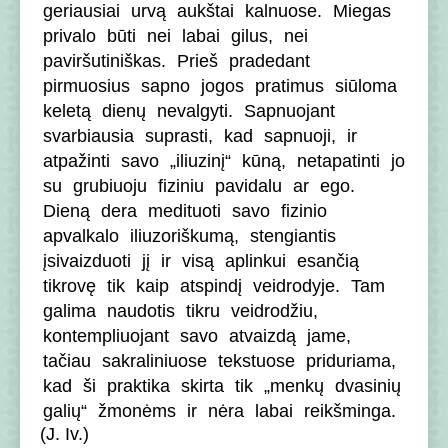
geriausiai
urvą
aukštai
kalnuose.
Miegas
privalo
būti
nei
labai
gilus,
nei
paviršutiniškas.
Prieš
pradedant
pirmuosius
sapno
jogos
pratimus
siūloma
keletą
dienų
nevalgyti.
Sapnuojant
svarbiausia
suprasti,
kad
sapnuoji,
ir
atpažinti
savo
„iliuzinį“
kūną,
netapatinti
jo
su
grubiuoju
fiziniu
pavidalu
ar
ego.
Dieną
dera
medituoti
savo
fizinio
apvalkalo
iliuzoriškumą,
stengiantis
įsivaizduoti
jį
ir
visą
aplinkui
esančią
tikrovę
tik
kaip
atspindį
veidrodyje.
Tam
galima
naudotis
tikru
veidrodžiu,
kontempliuojant
savo
atvaizdą
jame,
tačiau
sakraliniuose
tekstuose
priduriama,
kad
ši
praktika
skirta
tik
„menkų
dvasinių
galių“
žmonėms
ir
nėra
labai
reikšminga.
(J. Iv.)