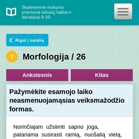
Skaitmeninė mokymo
priemonė lietuvių kalbai ir
literatūrai 9-10
Atgal į sąrašą
Morfologija / 26
T
Ankstesnis
Kitas
Pažymėkite esamojo laiko
neasmenuojamąsias veiksmažodžio
formas.
Norinčiajam
užsiimti
sapno
joga,
patariama
susirasti
ramią,
nuošalią
vietą,