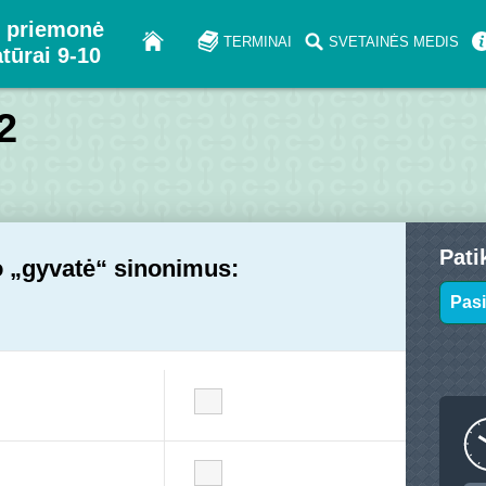
 priemonė
TERMINAI
SVETAINĖS MEDIS
atūrai 9-10
2
Pati
o „gyvatė“ sinonimus:
Pasi