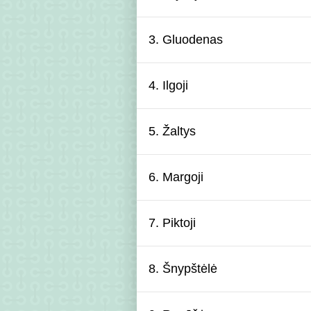
3.
Gluodenas
4.
Ilgoji
5.
Žaltys
6.
Margoji
7.
Piktoji
8.
Šnypštėlė