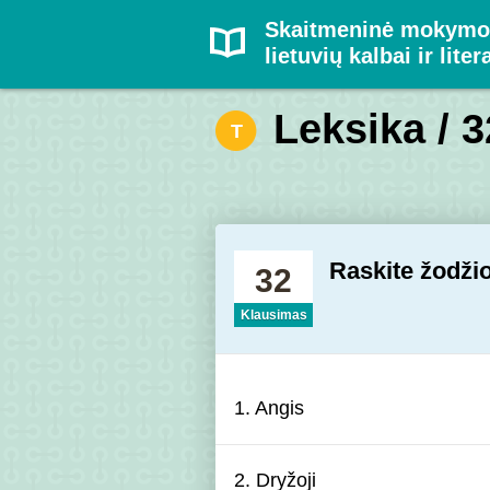
Skaitmeninė mokymo
lietuvių kalbai ir liter
Leksika / 3
T
Raskite žodži
32
Klausimas
1.
Angis
2.
Dryžoji