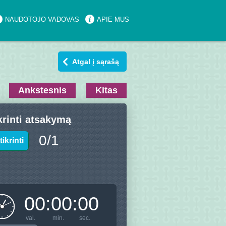
NAUDOTOJO VADOVAS
APIE MUS
Atgal į sąrašą
Ankstesnis
Kitas
krinti atsakymą
0
/
1
tikrinti
00
:
00
:
00
val.
min.
sec.