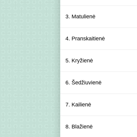
3. Matulienė
4. Pranskaitienė
5. Kryžienė
6. Šedžiuvienė
7. Kailienė
8. Blažienė