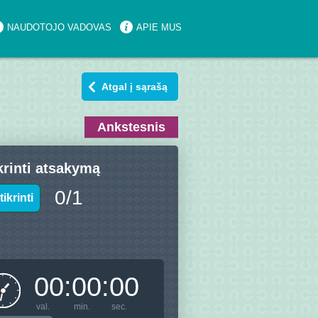
NAUDOTOJO VADOVAS
APIE MUS
Atgal į sąrašą
Ankstesnis
krinti atsakymą
0
/
1
tikrinti
00
:
00
:
00
val.
min.
sec.