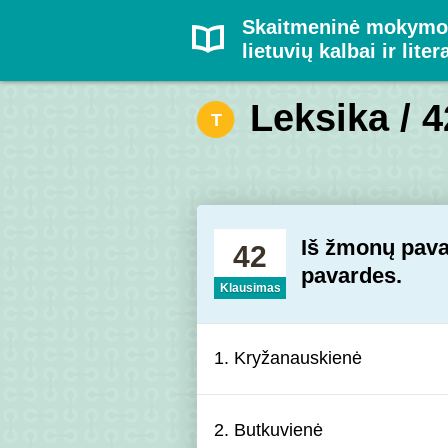
Skaitmeninė mokymo
lietuvių kalbai ir liter
Leksika / 4
T
Iš žmonų pavar
42
pavardes.
Klausimas
1. Kryžanauskienė
2. Butkuvienė