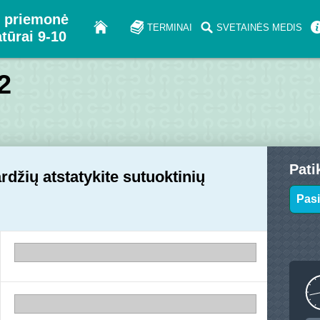
 priemonė
TERMINAI
SVETAINĖS MEDIS
atūrai 9-10
2
Pati
džių atstatykite sutuoktinių
Pasi