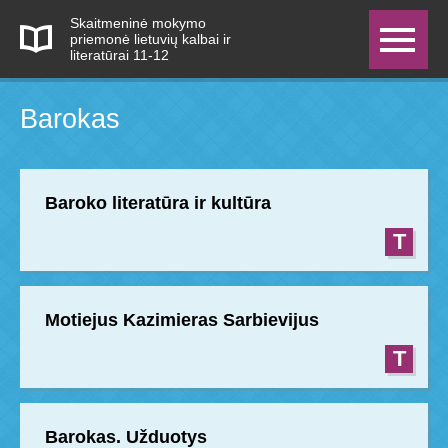
Skaitmeninė mokymo
priemonė lietuvių kalbai ir
literatūrai 11-12
Barokas
Baroko literatūra ir kultūra
T
Motiejus Kazimieras Sarbievijus
T
Barokas. Užduotys