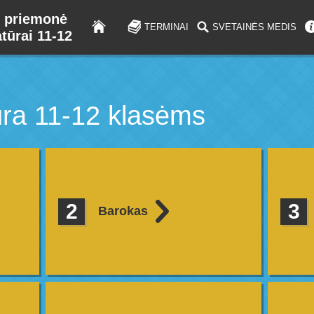
 priemonė
TERMINAI
SVETAINĖS MEDIS
atūrai 11-12
tūra 11-12 klasėms
Barokas