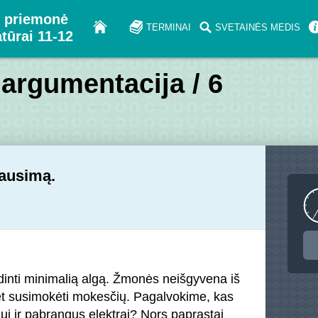
 priemonė
TERMINAI
SVETAINĖS MEDIS
atūrai 11-12
 argumentacija / 6
lausimą.
dinti minimalią algą. Žmonės neišgyvena iš
et susimokėti mokesčių. Pagalvokime, kas
ui ir pabrangus elektrai? Nors paprastai