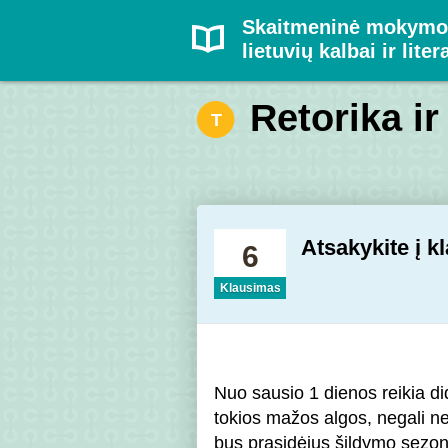
Skaitmeninė mokymo
lietuvių kalbai ir liter
Retorika ir
T
Atsakykite į k
6
Klausimas
Nuo sausio 1 dienos reikia di
tokios mažos algos, negali n
bus prasidėjus šildymo sezon