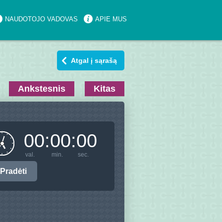
NAUDOTOJO VADOVAS
APIE MUS
Atgal į sąrašą
Ankstesnis
Kitas
00
:
00
:
00
val.
min.
sec.
Pradėti