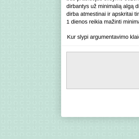
dirbantys už minimalią algą di
dirba atmestinai ir apskritai ti
1 dienos reikia mažinti minima
Kur slypi argumentavimo klai