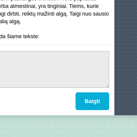
rba atmestinai, yra tinginiai. Tiems, kurie
ngi dirbti, reiktų mažinti algą. Taigi nuo sausio
lią algą.
da šiame tekste:
Baigti